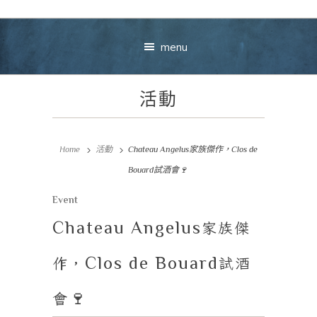
menu
活動
Home
活動
Chateau Angelus家族傑作，Clos de
Bouard試酒會🍷
Your message
Event
Chateau Angelus
家族傑
+
作，
Clos de Bouard
試酒
會
🍷
VIEW CART
CHECKOUT