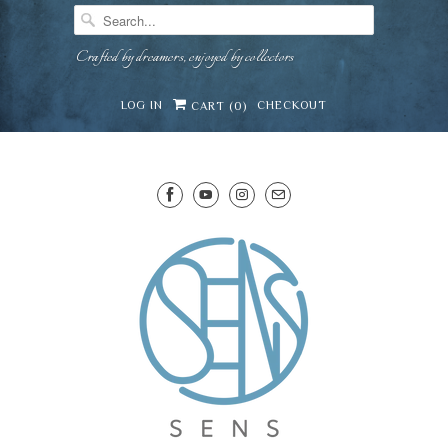
Crafted by dreamers, enjoyed by collectors
LOG IN
CHECKOUT
CART (
0
)
SENS WINE CELLAR
⛶
−
Mirai · Wine Advisor
Hi — I'm Mirai, your SENS wine advisor. Tell me
what you're eating, celebrating, or in the mood
for, and I'll help you find something lovely from
Mirai
our cellar.