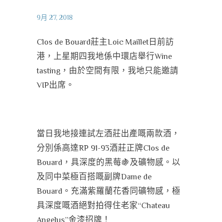
9月 27, 2018
Clos de Bouard莊主Loic Maillet日前訪
港，上星期四我地係中環店舉行Wine
tasting，由於空間有限，我地只能邀請
VIP出席。
當日我地接連試左酒莊出產嘅兩款酒，
分別係高達RP 91-93酒莊正牌Clos de
Bouard，具深度的黑莓
🍇
及礦物感。以
及同中菜極百搭嘅副牌Dame de
Bouard。充滿紫羅蘭花香同礦物感，極
具深度嘅酒絕對拍得住老家“Chateau
Angelus”金漆招牌！